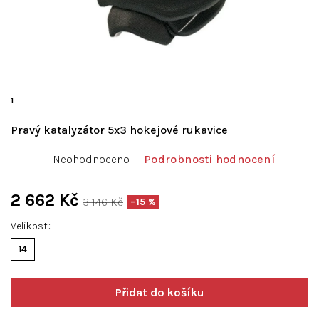
1
Pravý katalyzátor 5x3 hokejové rukavice
Průměrné
Neohodnoceno
Podrobnosti hodnocení
hodnocení
produktu
je
2 662 Kč
3 146 Kč
–15 %
0,0
Měrná
z
Velikost
cena:
5
14
hvězdiček.