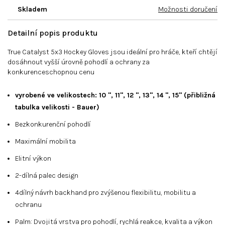
Skladem
Možnosti doručení
Detailní popis produktu
True Catalyst 5x3 Hockey Gloves jsou ideální pro hráče, kteří chtějí
dosáhnout vyšší úrovně pohodlí a ochrany za
konkurenceschopnou cenu
vyrobené ve velikostech: 10 ", 11", 12 ", 13", 14 ", 15" (přibližná
tabulka velikosti - Bauer)
Bezkonkurenční pohodlí
Maximální mobilita
Elitní výkon
2-dílná palec design
4dílný návrh backhand pro zvýšenou flexibilitu, mobilitu a
ochranu
Palm: Dvojitá vrstva pro pohodlí, rychlá reakce, kvalita a výkon