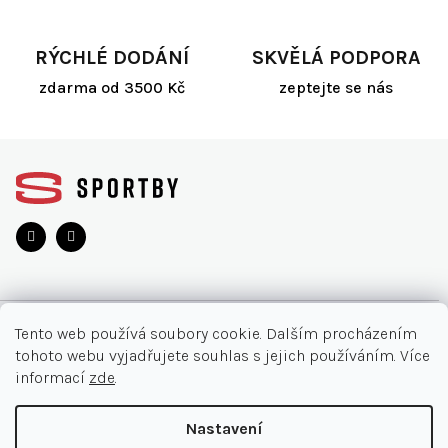
RÝCHLÉ DODÁNÍ
SKVĚLÁ PODPORA
zdarma od 3500 Kč
zeptejte se nás
Z
á
p
a
t
í
O NÁKUPU
Tento web používá soubory cookie. Dalším procházením
tohoto webu vyjadřujete souhlas s jejich používáním. Více
Akce
INFORMACE
informací
zde
.
Nejčastější otázky
O nás
KONTAKT
Nastavení
Vrácení zboží