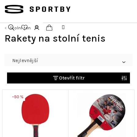
Přejít
na
obsah
Stolní tenis
Nákupní
Rakety na stolní tenis
Hledat
Přihlášení
košík
Ř
Nejlevnější
a
z
e
Otevřít filtr
n
V
í
–50 %
ý
p
p
r
i
o
s
d
p
u