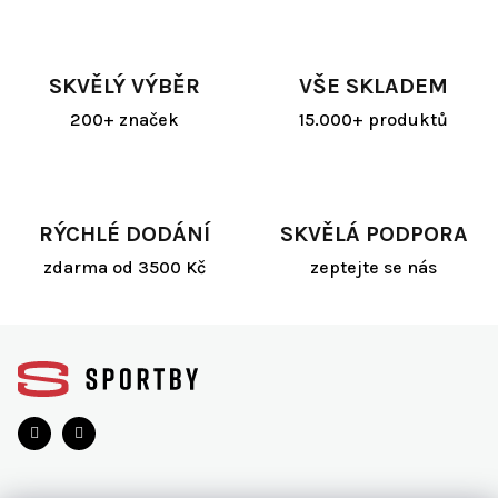
á
d
a
SKVĚLÝ VÝBĚR
VŠE SKLADEM
c
í
200+ značek
15.000+ produktů
p
r
v
k
y
RÝCHLÉ DODÁNÍ
SKVĚLÁ PODPORA
v
ý
zdarma od 3500 Kč
zeptejte se nás
p
i
s
Z
u
á
p
a
t
í