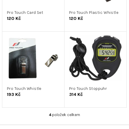
r
k
o
t
d
Pro Touch Card Set
Pro Touch Plastic Whistle
ů
120 Kč
120 Kč
u
k
t
ů
Pro Touch Whistle
Pro Touch Stoppuhr
193 Kč
314 Kč
4
položek celkem
O
v
l