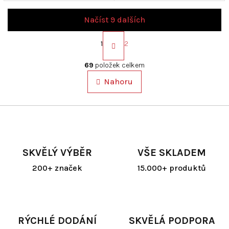
Načíst 9 dalších
S
t
1
2
r
O
á
v
69
položek celkem
n
l
k
Nahoru
á
o
d
v
a
á
c
n
í
í
p
r
SKVĚLÝ VÝBĚR
VŠE SKLADEM
v
k
200+ značek
15.000+ produktů
y
v
ý
p
i
RÝCHLÉ DODÁNÍ
SKVĚLÁ PODPORA
s