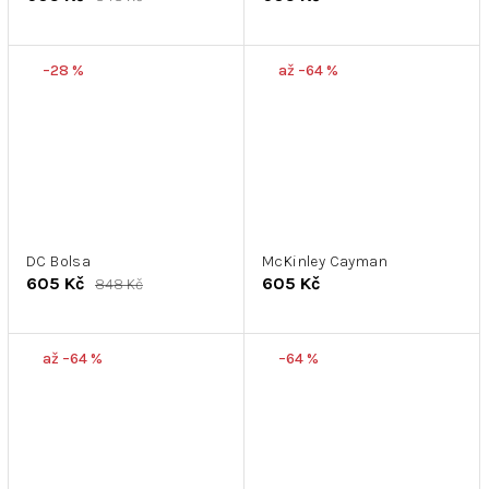
–28 %
až –64 %
DC Bolsa
McKinley Cayman
605 Kč
605 Kč
848 Kč
až –64 %
–64 %