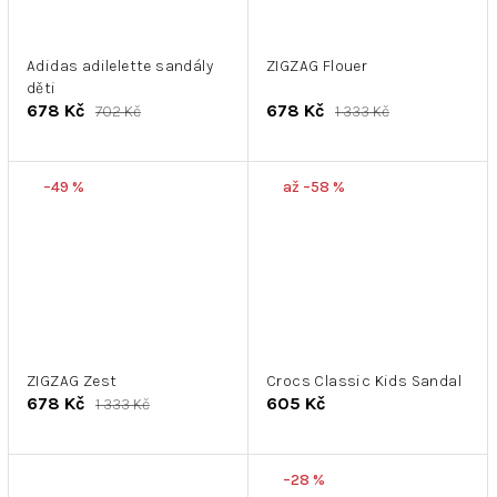
Adidas adilelette sandály
ZIGZAG Flouer
děti
678 Kč
678 Kč
702 Kč
1 333 Kč
–49 %
až –58 %
ZIGZAG Zest
Crocs Classic Kids Sandal
678 Kč
605 Kč
1 333 Kč
–28 %