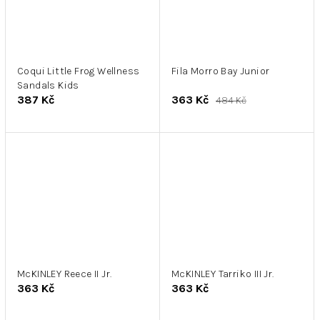
Coqui Little Frog Wellness
Fila Morro Bay Junior
Sandals Kids
387 Kč
363 Kč
484 Kč
McKINLEY Reece II Jr.
McKINLEY Tarriko III Jr.
363 Kč
363 Kč