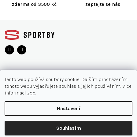
zdarma od 3500 Kč
zeptejte se nás
u
Z
á
p
a
t
í
O NÁKUPU
Tento web používá soubory cookie. Dalším procházením
tohoto webu vyjadřujete souhlas s jejich používáním. Více
Akce
INFORMACE
informací
zde
.
Nejčastější otázky
O nás
KONTAKT
Nastavení
Vrácení zboží
Kontakt
Doručení a platby
+420 905 33 22 11
Copyright 2026
SPORTBY.CZ
. Všechna práva vyhrazena.
Ochrana osobních údajů
Souhlasím
Obchodní podmínky
Shoptet Premium
|
mime digital