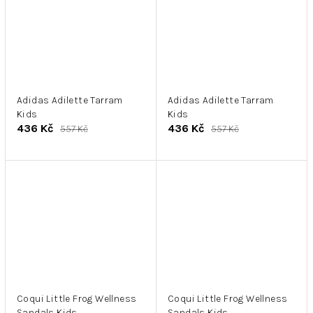
Adidas Adilette Tarram
Adidas Adilette Tarram
Kids
Kids
436 Kč
436 Kč
557 Kč
557 Kč
Coqui Little Frog Wellness
Coqui Little Frog Wellness
Sandals Kids
Sandals Kids