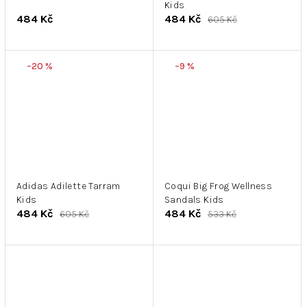
Kids
484 Kč
484 Kč
605 Kč
–20 %
–9 %
Adidas Adilette Tarram
Coqui Big Frog Wellness
Kids
Sandals Kids
484 Kč
484 Kč
605 Kč
533 Kč