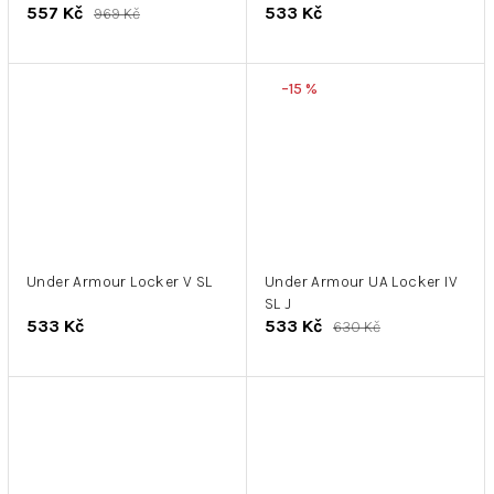
557 Kč
533 Kč
969 Kč
–15 %
Under Armour Locker V SL
Under Armour UA Locker IV
SL J
533 Kč
533 Kč
630 Kč