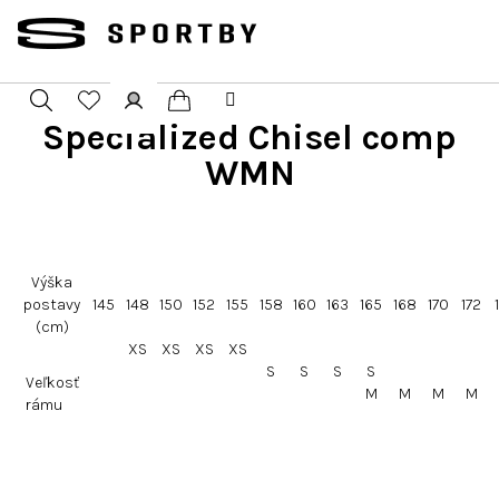
Přejít
na
obsah
Specialized Chisel comp
Nákupní
Hledat
Přihlášení
WMN
košík
Výška
postavy
145
148
150
152
155
158
160
163
165
168
170
172
(cm)
XS
XS
XS
XS
S
S
S
S
Veľkosť
M
M
M
M
rámu​