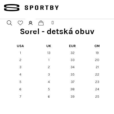
Přejít
na
obsah
Sorel - detská obuv
Nákupní
Hledat
Přihlášení
košík
USA
UK
EUR
CM
1
13
32
19
2
1
33
20
3
2
34
21
4
3
35
22
5
4
37
23
6
5
38
24
7
6
39
25