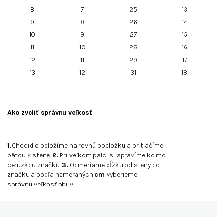
8
7
25
13
9
8
26
14
10
9
27
15
11
10
28
16
12
11
29
17
13
12
31
18
Ako zvoliť správnu veľkosť
1.
Chodidlo položíme na rovnú podložku a pritlačíme
pätou k stene.
2.
Pri veľkom palci si spravíme kolmo
ceruzkou značku.
3.
Odmeriame dĺžku od steny po
značku a podľa nameraných
cm
vyberieme
správnu veľkosť obuvi.
Z