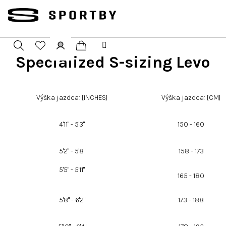
Přejít
na
obsah
Specialized S-sizing Levo
Nákupní
Hledat
Přihlášení
košík
Výška jazdca: [INCHES]
Výška jazdca: [CM]
4'11" - 5'3"
150 - 160
5'2" - 5'8"
158 - 173
5'5" - 5'11"
165 - 180
5'8" - 6'2"
173 - 188