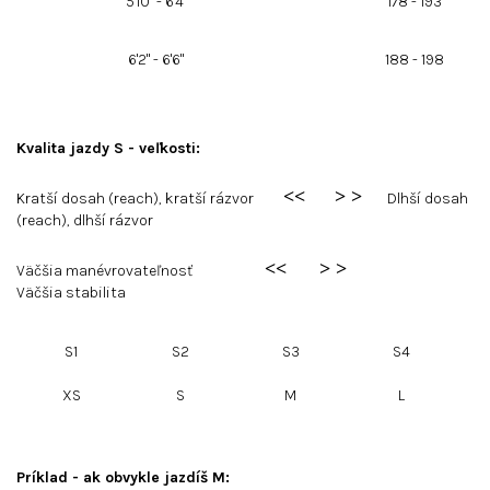
5'10" - 6'4"
178 - 193
6'2" - 6'6"
188 - 198
Kvalita jazdy S - veľkosti:
<
<
>
>
Kratší dosah (reach), kratší rázvor
Dlhší dosah
(reach), dlhší rázvor
<
<
>
>
Väčšia manévrovateľnosť
Väčšia stabilita
S1
S2
S3
S4
XS
S
M
L
Príklad - ak obvykle jazdíš M: