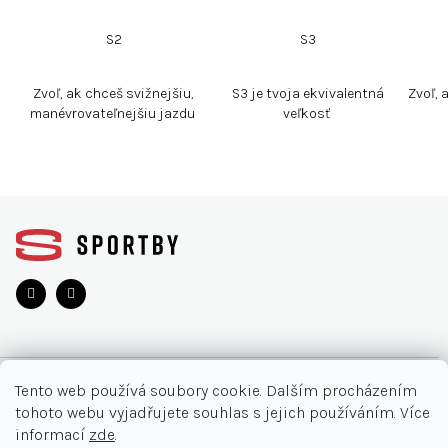
S2
S3
Zvoľ, ak chceš svižnejšiu,
S3 je tvoja ekvivalentná
Zvoľ, 
manévrovateľnejšiu jazdu
veľkosť
Z
á
p
a
t
í
O NÁKUPU
Tento web používá soubory cookie. Dalším procházením
tohoto webu vyjadřujete souhlas s jejich používáním. Více
Akce
INFORMACE
informací
zde
.