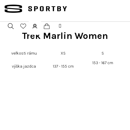
Přejít
na
obsah
Trek Marlin Women
Nákupní
Hledat
Přihlášení
košík
veľkosti rámu
XS
S
153 - 167 cm
výška jazdca
137 - 155 cm