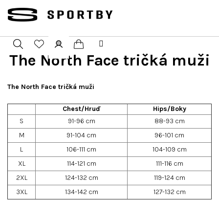
Přejít
na
obsah
The North Face tričká muži
Nákupní
Hledat
Přihlášení
košík
The North Face tričká muži
Chest/Hruď
Hips/Boky
S
91-96 cm
88-93 cm
M
91-104 cm
96-101 cm
L
106-111 cm
104-109 cm
XL
114-121 cm
111-116 cm
2XL
124-132 cm
119-124 cm
3XL
134-142 cm
127-132 cm