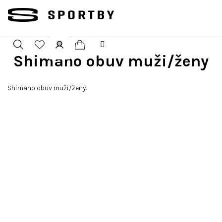
Přejít
na
obsah
Shimano obuv muži/ženy
Nákupní
Hledat
Přihlášení
košík
Shimano obuv muži/ženy: