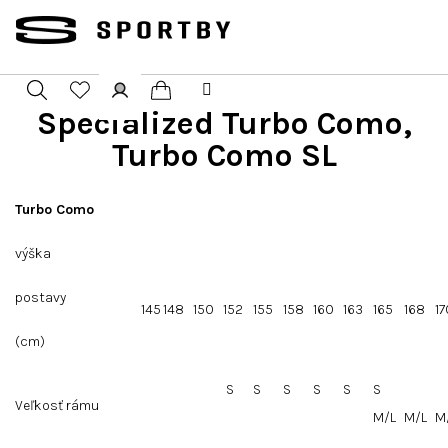
Přejít
na
obsah
Specialized Turbo Como,
Nákupní
Hledat
Přihlášení
Turbo Como SL
košík
Turbo Como
výška
postavy
145
148
150
152
155
158
160
163
165
168
17
(cm)
S
S
S
S
S
S
Veľkosť rámu
M/L
M/L
M