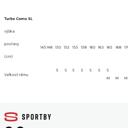
Turbo Como SL
výška
postavy
145
148
150
152
155
158
160
163
165
168
17
(cm)
S
S
S
S
S
S
S
Veľkosť rámu
M
M
M
Z
á
p
a