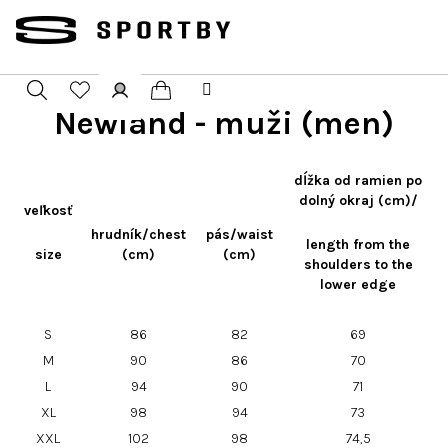
Přejít
na
obsah
Newland - muži (men)
Nákupní
Hledat
Přihlášení
košík
dĺžka od ramien po
dolný okraj (cm)/
veľkosť
hrudník/chest
pás/waist
length from the
size
(cm)
(cm)
shoulders to the
lower edge
S
86
82
69
M
90
86
70
L
94
90
71
XL
98
94
73
XXL
102
98
74,5