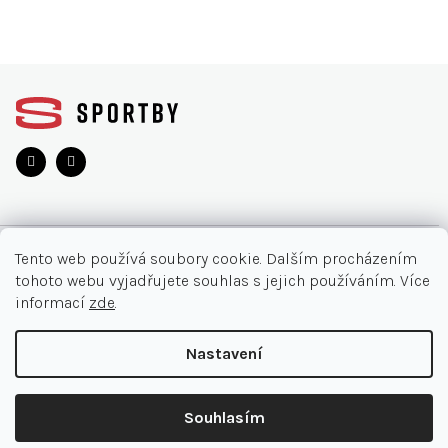
Z
á
p
a
t
í
O NÁKUPU
Tento web používá soubory cookie. Dalším procházením
tohoto webu vyjadřujete souhlas s jejich používáním. Více
Akce
INFORMACE
informací
zde
.
Nejčastější otázky
O nás
KONTAKT
Nastavení
Vrácení zboží
Kontakt
Doručení a platby
+420 905 33 22 11
Copyright 2026
SPORTBY.CZ
. Všechna práva vyhrazena.
Ochrana osobních údajů
Souhlasím
Obchodní podmínky
Shoptet Premium
|
mime digital