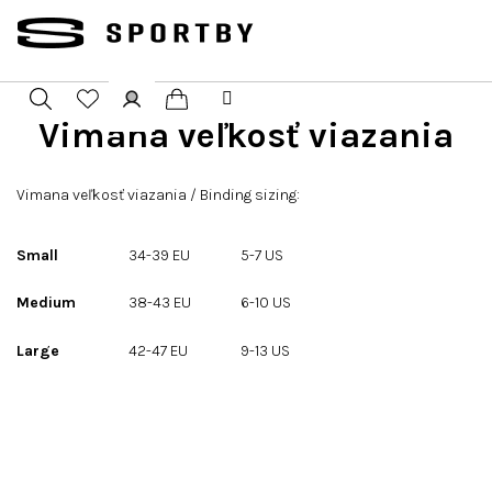
Přejít
na
obsah
Vimana veľkosť viazania
Nákupní
Hledat
Přihlášení
košík
Vimana veľkosť viazania / Binding sizing:
Small
34-39 EU
5-7 US
Medium
38-43 EU
6-10 US
Large
42-47 EU
9-13 US