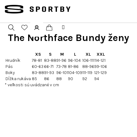
Přejít
na
obsah
The Northface Bundy ženy
Nákupní
Hledat
Přihlášení
košík
XS
S
M
L
XL
XXL
Hrudník
78-81
83-88
91-96
96-104
106-111
114-121
Pás
60-63
66-71
73-78
81-86
88-96
99-106
Boky
83-88
91-93
96-101
104-109
111-119
121-129
Dĺžka rukáva
85
86
88
90
92
94
* veľkosti sú uvádzané v cm