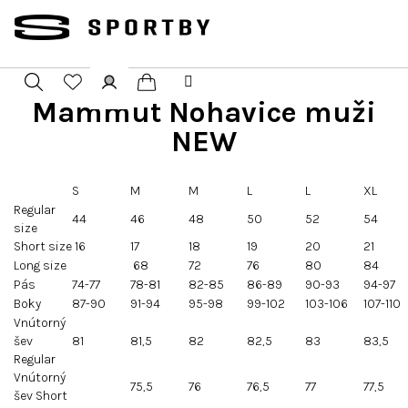
Přejít
na
obsah
Mammut Nohavice muži
Nákupní
Hledat
Přihlášení
NEW
košík
S
M
M
L
L
XL
Regular
44
46
48
50
52
54
size
Short size
16
17
18
19
20
21
Long size
68
72
76
80
84
Pás
74-77
78-81
82-85
86-89
90-93
94-97
Boky
87-90
91-94
95-98
99-102
103-106
107-110
Vnútorný
šev
81
81,5
82
82,5
83
83,5
Regular
Vnútorný
75,5
76
76,5
77
77,5
šev Short