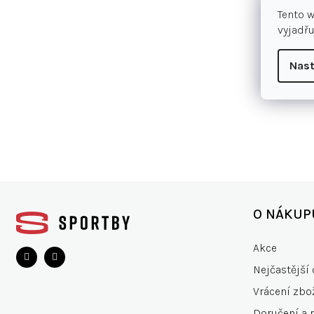
Tento 
vyjadřu
Nast
Z
á
O NÁKUP
p
a
Akce
t
Nejčastější 
í
Vrácení zbo
Doručení a 