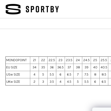
Přejít
na
obsah
MONDOPOINT
21
22
22.5
23
23.5
24
24.5
25
25.5
EU SIZE
34
35
36
36.5
37
38
39
40
40.5
USw SIZE
4
5
5.5
6
6.5
7
7.5
8
8.5
UKw SIZE
2
3
3.5
4
4.5
5
5.5
6
6.5