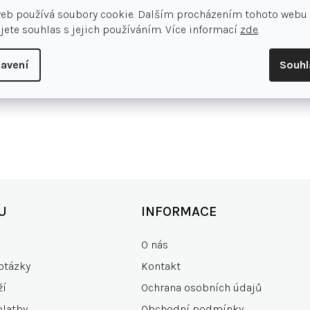
web používá soubory cookie. Dalším procházením tohoto webu
jete souhlas s jejich používáním. Více informací
zde
.
avení
Souh
U
INFORMACE
O nás
otázky
Kontakt
ží
Ochrana osobních údajů
platby
Obchodní podmínky