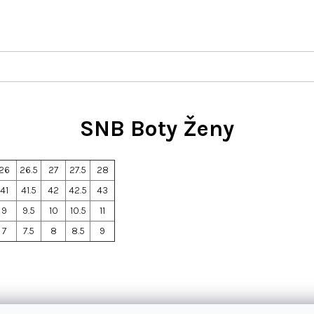
SNB Boty Ženy
26
26.5
27
27.5
28
41
41.5
42
42.5
43
9
9.5
10
10.5
11
7
7.5
8
8.5
9