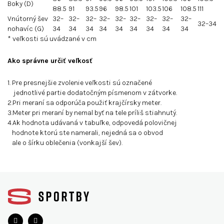
Boky (D)
88.5
91
93.5
96
98.5
101
103.5
106
108.5
111
Vnútorný šev
32–
32–
32–
32–
32–
32–
32–
32–
32–
32–34
nohavíc (G)
34
34
34
34
34
34
34
34
34
* veľkosti sú uvádzané v cm
Ako správne určiť veľkosť
1. Pre presnejšie zvolenie veľkosti sú označené
jednotlivé partie dodatočným písmenom v zátvorke.
2.Pri meraní sa odporúča použiť krajčírsky meter.
3.Meter pri meraní by nemal byť na tele príliš stiahnutý.
4.Ak hodnota udávaná v tabuľke, odpovedá polovičnej
hodnote ktorú ste namerali, nejedná sa o obvod
ale o šírku oblečenia (vonkajší šev).
Z
á
p
a