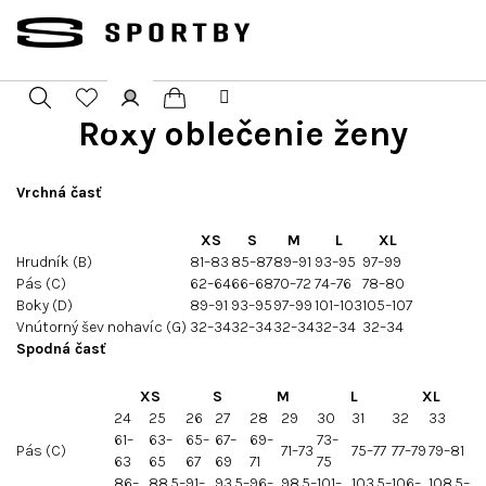
Přejít
na
obsah
Roxy oblečenie ženy
Nákupní
Hledat
Přihlášení
košík
Vrchná časť
XS
S
M
L
XL
Hrudník (B)
81–83
85–87
89–91
93–95
97–99
Pás (C)
62–64
66–68
70–72
74–76
78–80
Boky (D)
89–91
93–95
97–99
101–103
105–107
Vnútorný šev nohavíc (G)
32–34
32–34
32–34
32–34
32–34
Spodná časť
XS
S
M
L
XL
24
25
26
27
28
29
30
31
32
33
61–
63–
65–
67–
69–
73–
Pás (C)
71–73
75–77
77–79
79–81
63
65
67
69
71
75
86–
88.5–
91–
93.5–
96–
98.5–
101–
103.5–
106–
108.5–