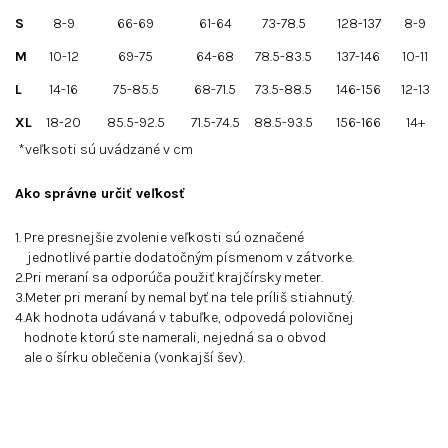
S
8-9
66-69
61-64
73-78.5
128-137
8-9
M
10-12
69-75
64-68
78.5-83.5
137-146
10-11
L
14-16
75-85.5
68-71.5
73.5-88.5
146-156
12-13
XL
18-20
85.5-92.5
71.5-74.5
88.5-93.5
156-166
14+
*veľksoti sú uvádzané v cm
Ako správne určiť veľkosť
1. Pre presnejšie zvolenie veľkosti sú označené
jednotlivé partie dodatočným písmenom v zátvorke.
2.Pri meraní sa odporúča použiť krajčírsky meter.
3.Meter pri meraní by nemal byť na tele príliš stiahnutý.
4.Ak hodnota udávaná v tabuľke, odpovedá polovičnej
hodnote ktorú ste namerali, nejedná sa o obvod
ale o šírku oblečenia (vonkajší šev).