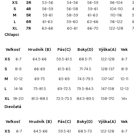
XS
3R
53–56
54–56
56–59
96–104
3
S
4R
56–59
56–58
59–61
104–110
4
M
5R
59–61
58–59
61–63
110–116
5
L
6R
61–63
59–60
63–66
116–122
XL
7R
63–66
60–61
66–70
122–128
7
Chlapci
Veľkosť
Hrudník (B)
Pás(C)
Boky(D)
Výška(A)
Vek
XS
6-7
64.5-66
59.5-61.5
68.5-71
122-128
6-7
S
8-9
66-69
61.5-65
71-74.5
128-137
8-9
M
10-12
69-75
65-69
74.5-79.5
137-147
10-11
L
14-16
75-81.5
69-72.5
79.5-84.5
147-158
12-13
XL
18-20
81.5-88.5
72.5-75.5
84.5-89.5
158-170
14+
Dievčatá
Veľkosť
Hrudník (B)
Pás(C)
Boky(D)
Výška(A)
Vek
XS
6-7
64.5-66
59.5-61
68.5-73
122-128
6-7