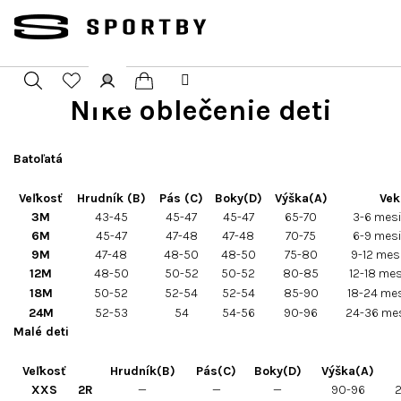
Přejít
na
obsah
Nike oblečenie deti
Nákupní
Hledat
Přihlášení
košík
Batoľatá
Veľkosť
Hrudník (B)
Pás (C)
Boky(D)
Výška(A)
Ve
3M
43-45
45-47
45-47
65-70
3-6 mes
6M
45-47
47-48
47-48
70-75
6-9 mes
9M
47-48
48-50
48-50
75-80
9-12 mes
12M
48-50
50-52
50-52
80-85
12-18 me
18M
50-52
52-54
52-54
85-90
18-24 me
24M
52-53
54
54-56
90-96
24-36 me
Malé deti
Veľkosť
Hrudník(B)
Pás(C)
Boky(D)
Výška(A)
XXS
2R
—
—
—
90-96
2