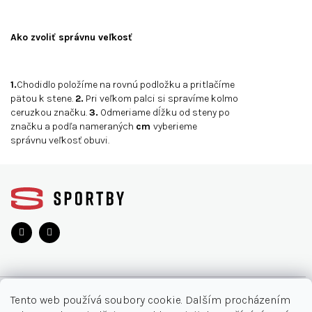
Ako zvoliť správnu veľkosť
1.
Chodidlo položíme na rovnú podložku a pritlačíme
pätou k stene.
2.
Pri veľkom palci si spravíme kolmo
ceruzkou značku.
3.
Odmeriame dĺžku od steny po
značku a podľa nameraných
cm
vyberieme
správnu veľkosť obuvi.
Z
á
p
a
t
í
O NÁKUPU
Tento web používá soubory cookie. Dalším procházením