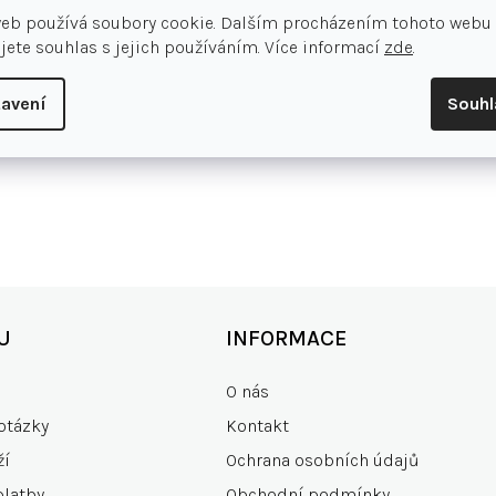
web používá soubory cookie. Dalším procházením tohoto webu
jete souhlas s jejich používáním. Více informací
zde
.
avení
Souh
U
INFORMACE
O nás
otázky
Kontakt
ží
Ochrana osobních údajů
platby
Obchodní podmínky