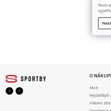
Tento 
vyjadřu
Nast
Z
á
O NÁKUP
p
a
Akce
t
Nejčastější 
í
Vrácení zbo
Doručení a 