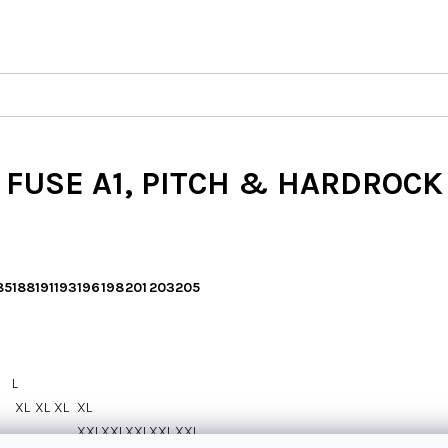
FUSE A1, PITCH & HARDROCK
85
188
191
193
196
198
201
203
205
L
XL
XL
XL
XL
XXL
XXL
XXL
XXL
XXL