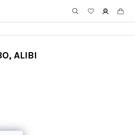
Hledat
Přihlášení
Náku
koší
O, ALIBI