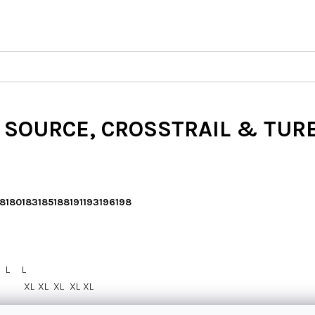
 SOURCE, CROSSTRAIL & TURB
78
180
183
185
188
191
193
196
198
L
L
XL
XL
XL
XL
XL