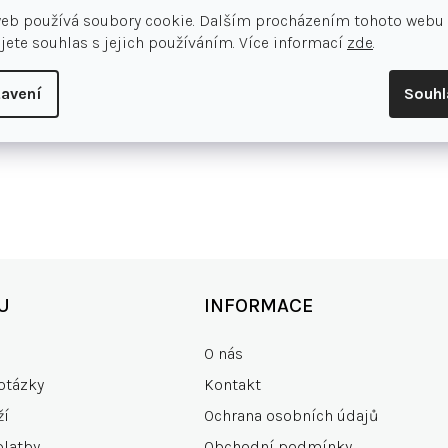
web používá soubory cookie. Dalším procházením tohoto webu
jete souhlas s jejich používáním. Více informací
zde
.
avení
Souh
U
INFORMACE
O nás
otázky
Kontakt
ží
Ochrana osobních údajů
platby
Obchodní podmínky