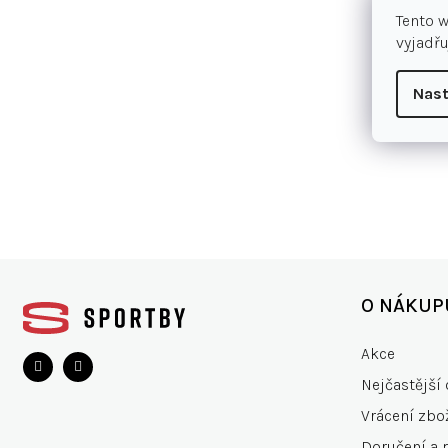
Tento 
vyjadřu
Nast
Z
á
O NÁKUP
p
a
Akce
t
Nejčastější 
í
Vrácení zbo
Doručení a 