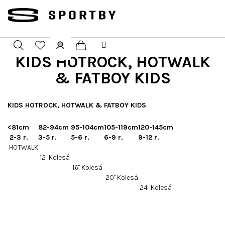
Přejít
na
obsah
KIDS HOTROCK, HOTWALK
Nákupní
Hledat
Přihlášení
& FATBOY KIDS
košík
KIDS HOTROCK, HOTWALK & FATBOY KIDS
<81cm
82-94cm
95-104cm
105-119cm
120-145cm
2-3 r.
3-5 r.
5-6 r.
6-9 r.
9-12 r.
HOTWALK
12" Kolesá
16" Kolesá
20" Kolesá
24" Kolesá