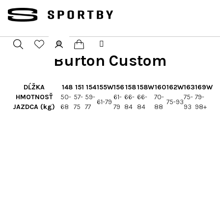
Přejít
na
obsah
Burton Custom
Nákupní
Hledat
Přihlášení
košík
DĹŽKA
148
151
154
155W
156
158
158W
160
162W
163
169W
HMOTNOSŤ
50-
57-
59-
61-
66-
66-
70-
75-
79-
61-79
75-93
JAZDCA (kg)
68
75
77
79
84
84
88
93
98+