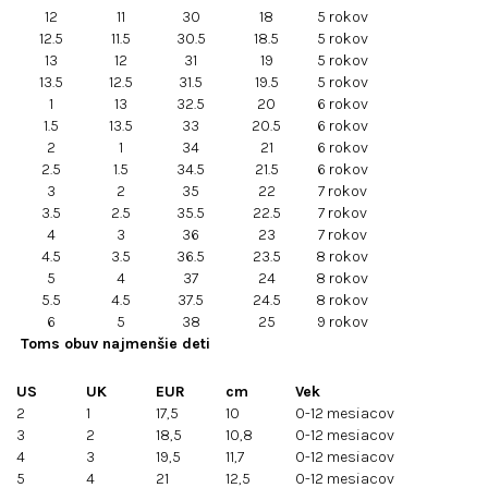
12
11
30
18
5 rokov
12.5
11.5
30.5
18.5
5 rokov
13
12
31
19
5 rokov
13.5
12.5
31.5
19.5
5 rokov
1
13
32.5
20
6 rokov
1.5
13.5
33
20.5
6 rokov
2
1
34
21
6 rokov
2.5
1.5
34.5
21.5
6 rokov
3
2
35
22
7 rokov
3.5
2.5
35.5
22.5
7 rokov
4
3
36
23
7 rokov
4.5
3.5
36.5
23.5
8 rokov
5
4
37
24
8 rokov
5.5
4.5
37.5
24.5
8 rokov
6
5
38
25
9 rokov
Toms obuv najmenšie deti
US
UK
EUR
cm
Vek
2
1
17,5
10
0-12 mesiacov
3
2
18,5
10,8
0-12 mesiacov
4
3
19,5
11,7
0-12 mesiacov
5
4
21
12,5
0-12 mesiacov