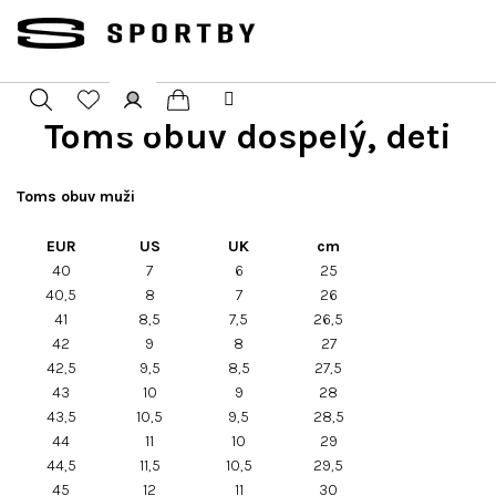
Přejít
na
obsah
Toms obuv dospelý, deti
Nákupní
Hledat
Přihlášení
košík
Toms obuv muži
EUR
US
UK
cm
40
7
6
25
40,5
8
7
26
41
8,5
7,5
26,5
42
9
8
27
42,5
9,5
8,5
27,5
43
10
9
28
43,5
10,5
9,5
28,5
44
11
10
29
44,5
11,5
10,5
29,5
45
12
11
30