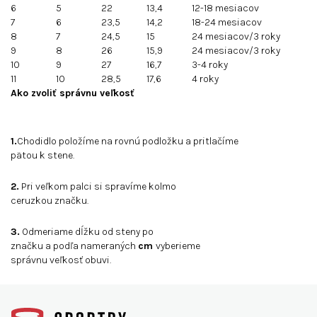
6
5
22
13,4
12-18 mesiacov
7
6
23,5
14,2
18-24 mesiacov
8
7
24,5
15
24 mesiacov/3 roky
9
8
26
15,9
24 mesiacov/3 roky
10
9
27
16,7
3-4 roky
11
10
28,5
17,6
4 roky
Ako zvoliť správnu veľkosť
1.
Chodidlo položíme na rovnú podložku a pritlačíme
pätou k stene.
2.
Pri veľkom palci si spravíme kolmo
ceruzkou značku.
3.
Odmeriame dĺžku od steny po
značku a podľa nameraných
cm
vyberieme
správnu veľkosť obuvi.
Z
á