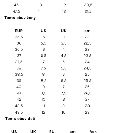
46
13
12
30,5
47,5
14
13
31,5
Toms obuv ženy
EUR
US
UK
cm
35,5
5
3
22
36
5,5
3,5
22,5
36,5
6
4
23
37
6,5
4,5
23,5
37,5
7
5
24
38
7,5
5,5
24,5
38,5
8
6
25
39
8,5
6,5
25,5
40
9
7
26
41
9,5
7,5
26,5
42
10
8
27
42,5
11
9
28
43,5
12
10
29
Toms obuv deti
US
UK
EU
cm
Vek