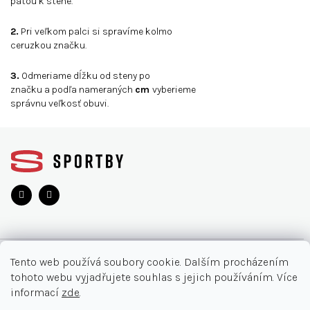
pätou k stene.
2.
Pri veľkom palci si spravíme kolmo
ceruzkou značku.
3.
Odmeriame dĺžku od steny po
značku a podľa nameraných
cm
vyberieme
správnu veľkosť obuvi.
Z
á
p
a
t
í
O NÁKUPU
Tento web používá soubory cookie. Dalším procházením
tohoto webu vyjadřujete souhlas s jejich používáním. Více
Akce
INFORMACE
informací
zde
.
Nejčastější otázky