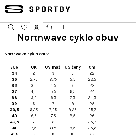
Přejít
na
obsah
Northwave cyklo obuv
Nákupní
Hledat
Přihlášení
košík
Northwave cyklo obuv
EUR
UK
US muži
US ženy
Cm
34
2
3
5
22
35
2,75
3,75
5,5
22,5
36
3,5
4,5
6
23
37
4,5
5,5
6,5
24
38
5,5
6,5
7,5
24,5
39
6
7
8
25
39,5
6,25
7,25
8,25
25,7
40
6,5
7,5
8,5
26
40,5
7
8
9
26,3
41
7,5
8,5
9,5
26,6
41,5
8
9
10
27