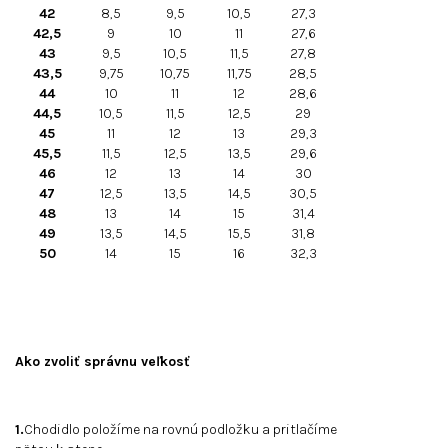
42
8,5
9,5
10,5
27,3
42,5
9
10
11
27,6
43
9,5
10,5
11,5
27,8
43,5
9,75
10,75
11,75
28,5
44
10
11
12
28,6
44,5
10,5
11,5
12,5
29
45
11
12
13
29,3
45,5
11,5
12,5
13,5
29,6
46
12
13
14
30
47
12,5
13,5
14,5
30,5
48
13
14
15
31,4
49
13,5
14,5
15,5
31,8
50
14
15
16
32,3
Ako zvoliť správnu veľkosť
1.
Chodidlo položíme na rovnú podložku a pritlačíme