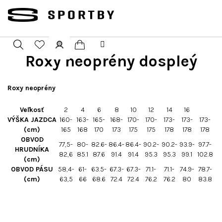
Přejít
na
obsah
Roxy neoprény dospleý
Nákupní
Hledat
Přihlášení
košík
Roxy neoprény
Veľkosť
2
4
6
8
10
12
14
16
VÝŠKA JAZDCA
160-
163-
165-
168-
170-
170-
173-
173-
173-
(cm)
165
168
170
173
175
175
178
178
178
OBVOD
77,5-
80-
82.6-
86.4-
86.4-
90.2-
90.2-
93.9-
97.7-
HRUDNÍKA
82,6
85.1
87.6
91.4
91.4
95.3
95.3
99.1
102.8
(cm)
OBVOD PÁSU
58,4-
61-
63.5-
67.3-
67.3-
71.1-
71.1-
74.9-
78.7-
(cm)
63,5
66
68.6
72.4
72.4
76.2
76.2
80
83.8