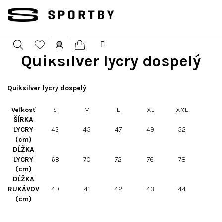
Přejít
na
obsah
Quiksilver lycry dospelý
Nákupní
Hledat
Přihlášení
košík
Quiksilver lycry dospelý
Veľkosť
S
M
L
XL
XXL
ŠÍRKA
LYCRY
42
45
47
49
52
(cm)
DĹŽKA
LYCRY
68
70
72
76
78
(cm)
DĹŽKA
RUKÁVOV
40
41
42
43
44
(cm)