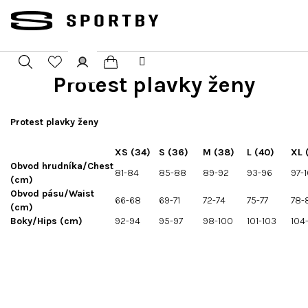
Přejít
na
obsah
Protest plavky ženy
Nákupní
Hledat
Přihlášení
košík
Protest plavky ženy
XS (34)
S (36)
M (38)
L (40)
XL 
Obvod hrudníka/Chest
81-84
85-88
89-92
93-96
97-
(cm)
Obvod pásu/Waist
66-68
69-71
72-74
75-77
78-
(cm)
Boky/Hips (cm)
92-94
95-97
98-100
101-103
104