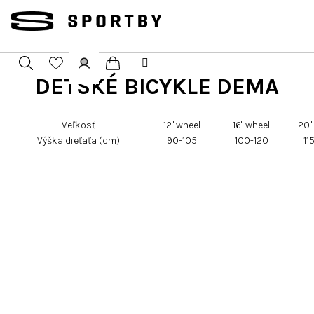
Přejít
na
obsah
DETSKÉ BICYKLE DEMA
Nákupní
Hledat
Přihlášení
košík
Veľkosť
12" wheel
16" wheel
20"
Výška dieťaťa (cm)
90-105
100-120
11