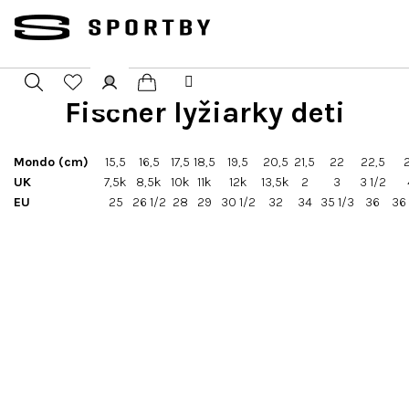
Přejít
na
obsah
Fischer lyžiarky deti
Nákupní
Hledat
Přihlášení
košík
Mondo (cm)
15,5
16,5
17,5
18,5
19,5
20,5
21,5
22
22,5
UK
7,5k
8,5k
10k
11k
12k
13,5k
2
3
3 1/2
EU
25
26 1/2
28
29
30 1/2
32
34
35 1/3
36
36