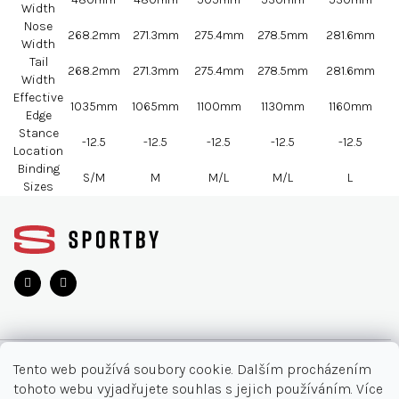
Width
Nose
268.2mm
271.3mm
275.4mm
278.5mm
281.6mm
Width
Tail
268.2mm
271.3mm
275.4mm
278.5mm
281.6mm
Width
Effective
1035mm
1065mm
1100mm
1130mm
1160mm
Edge
Stance
-12.5
-12.5
-12.5
-12.5
-12.5
Location
Binding
S/M
M
M/L
M/L
L
Sizes
Z
á
p
a
t
í
O NÁKUPU
Tento web používá soubory cookie. Dalším procházením
tohoto webu vyjadřujete souhlas s jejich používáním. Více