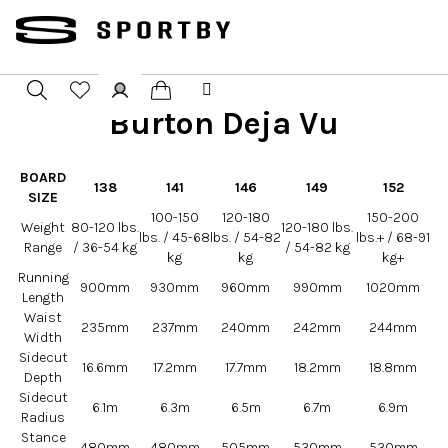
Přejít
na
obsah
Burton Deja Vu
Nákupní
Hledat
Přihlášení
košík
BOARD
138
141
146
149
152
SIZE
100-150
120-180
150-200
Weight
80-120 lbs.
120-180 lbs.
lbs. / 45-68
lbs. / 54-82
lbs.+ / 68-91
Range
/ 36-54 kg
/ 54-82 kg
kg
kg
kg+
Running
900mm
930mm
960mm
990mm
1020mm
Length
Waist
235mm
237mm
240mm
242mm
244mm
Width
Sidecut
16.6mm
17.2mm
17.7mm
18.2mm
18.8mm
Depth
Sidecut
6.1m
6.3m
6.5m
6.7m
6.9m
Radius
Stance
480mm
480mm
505mm
530mm
530mm