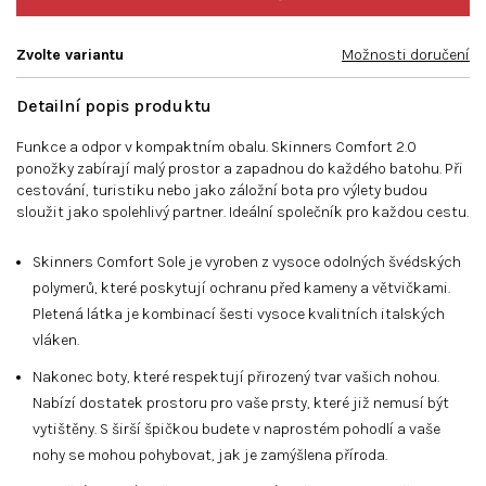
Zvolte variantu
Možnosti doručení
Detailní popis produktu
Funkce a odpor v kompaktním obalu. Skinners Comfort 2.0
ponožky zabírají malý prostor a zapadnou do každého batohu. Při
cestování, turistiku nebo jako záložní bota pro výlety budou
sloužit jako spolehlivý partner. Ideální společník pro každou cestu.
Skinners Comfort Sole je vyroben z vysoce odolných švédských
polymerů, které poskytují ochranu před kameny a větvičkami.
Pletená látka je kombinací šesti vysoce kvalitních italských
vláken.
Nakonec boty, které respektují přirozený tvar vašich nohou.
Nabízí dostatek prostoru pro vaše prsty, které již nemusí být
vytištěny. S širší špičkou budete v naprostém pohodlí a vaše
nohy se mohou pohybovat, jak je zamýšlena příroda.