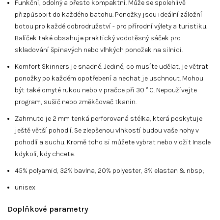
Funkční, odolný a přesto kompaktní. Může se spolehlivě
přizpůsobit do každého batohu. Ponožky jsou ideální záložní
botou pro každé dobrodružství - pro přírodní výlety a turistiku.
Balíček také obsahuje praktický vodotěsný sáček pro
skladování špinavých nebo vlhkých ponožek na silnici.
Komfort Skinners je snadné. Jediné, co musíte udělat, je větrat
ponožky po každém opotřebení a nechat je uschnout. Mohou
být také omyté rukou nebo v pračce při 30 ° C. Nepoužívejte
program, sušič nebo změkčovač tkanin.
Zahrnuto je 2 mm tenká perforovaná stélka, která poskytuje
ještě větší pohodlí. Se zlepšenou vlhkostí budou vaše nohy v
pohodlí a suchu. Kromě toho si můžete vybrat nebo vložit Insole
kdykoli, kdy chcete.
45% polyamid, 32% bavlna, 20% polyester, 3% elastan & nbsp;
unisex
Doplňkové parametry