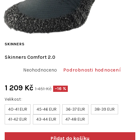
SKINNERS
Skinners Comfort 2.0
Průměrné
Neohodnoceno
Podrobnosti hodnocení
hodnocení
produktu
je
1 209 Kč
1 451 Kč
–16 %
0,0
Měrná
z
Velikost
cena:
5
40-41 EUR
hvězdiček.
45-46 EUR
36-37 EUR
38-39 EUR
41-42 EUR
43-44 EUR
47-48 EUR