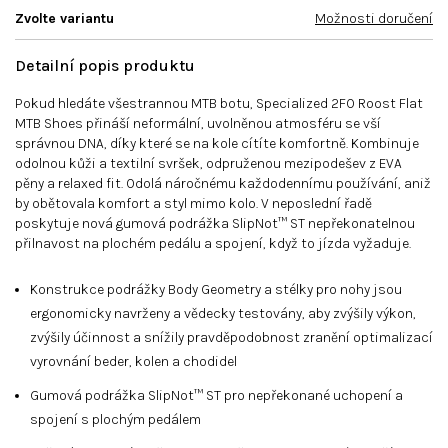
Zvolte variantu
Možnosti doručení
Detailní popis produktu
Pokud hledáte všestrannou MTB botu, Specialized 2FO Roost Flat
MTB Shoes přináší neformální, uvolněnou atmosféru se vší
správnou DNA, díky které se na kole cítíte komfortně. Kombinuje
odolnou kůži a textilní svršek, odpruženou mezipodešev z EVA
pěny a relaxed fit. Odolá náročnému každodennímu používání, aniž
by obětovala komfort a styl mimo kolo. V neposlední řadě
poskytuje nová gumová podrážka SlipNot™ ST nepřekonatelnou
přilnavost na plochém pedálu a spojení, když to jízda vyžaduje.
Konstrukce podrážky Body Geometry a stélky pro nohy jsou
ergonomicky navrženy a vědecky testovány, aby zvýšily výkon,
zvýšily účinnost a snížily pravděpodobnost zranění optimalizací
vyrovnání beder, kolen a chodidel
Gumová podrážka SlipNot™ ST pro nepřekonané uchopení a
spojení s plochým pedálem