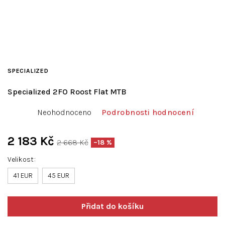
SPECIALIZED
Specialized 2FO Roost Flat MTB
Průměrné
Neohodnoceno
Podrobnosti hodnocení
hodnocení
produktu
je
2 183 Kč
2 668 Kč
–18 %
0,0
Měrná
z
Velikost
cena:
5
41 EUR
hvězdiček.
45 EUR