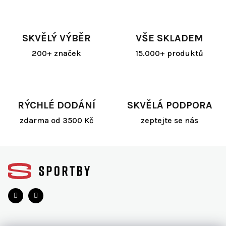
SKVĚLÝ VÝBĚR
VŠE SKLADEM
200+ značek
15.000+ produktů
RÝCHLÉ DODÁNÍ
SKVĚLÁ PODPORA
zdarma od 3500 Kč
zeptejte se nás
Z
á
p
a
t
í