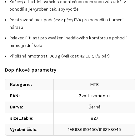
Kožený a textilní svršek s dodatečnou ochranou vás udrží v
pohodlí a je vyroben tak, aby vydržel
Polstrovaná mezipodešev z pěny EVA pro pohodlí a tlumení
nárazů
Relaxed Fit last pro vyvážení pedálového komfortu a pohodlí
mimo jízdní kolo
Přibližná hmotnost: 360 g (velikost 42 EUR, 1/2 pár)
Doplňkové parametry
Kategorie
:
MTB
EAN
:
Zvolte variantu
Barva
:
Černá
size_table
:
827
Výrobní číslo
:
198636610450/61621-3045