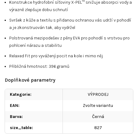
Konstrukce hydrofobní síťoviny X-PEL™ snižuje absorpci vody a
výrazně zlepšuje dobu schnutí
Svršek z kůže a textilu s přidanou ochranou vás udrží v pohodlí
a je zkonstruován tak, aby vydržel
Polstrovaná mezipodešev z pěny EVA pro pohodlí s vrstvou pro
pohlcení nárazu a stabilitu
Relaxed Fit pro vyvážený pocit na kole i mimo něj
Přibližná hmotnost: 396 gramů
Doplňkové parametry
Kategorie
:
VÝPRODEJ
EAN
:
Zvolte variantu
Barva
:
Černá
size_table
:
827