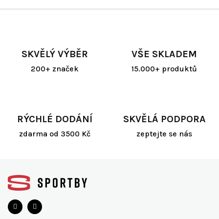
SKVĚLÝ VÝBĚR
VŠE SKLADEM
200+ značek
15.000+ produktů
RÝCHLÉ DODÁNÍ
SKVĚLÁ PODPORA
zdarma od 3500 Kč
zeptejte se nás
Z
á
p
a
t