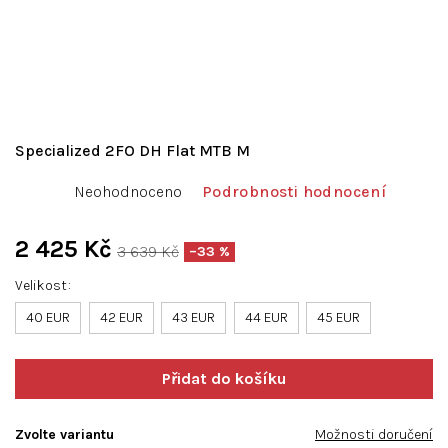
Specialized 2FO DH Flat MTB M
Průměrné
Neohodnoceno
Podrobnosti hodnocení
hodnocení
produktu
je
2 425 Kč
3 639 Kč
–33 %
0,0
Měrná
z
Velikost
cena:
5
40 EUR
hvězdiček.
42 EUR
43 EUR
44 EUR
45 EUR
Zvolte variantu
Možnosti doručení