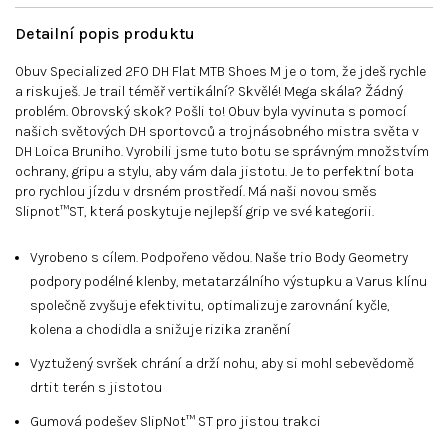
Detailní popis produktu
Obuv Specialized 2FO DH Flat MTB Shoes M je o tom, že jdeš rychle
a riskuješ. Je trail téměř vertikální? Skvělé! Mega skála? Žádný
problém. Obrovský skok? Pošli to! Obuv byla vyvinuta s pomocí
našich světových DH sportovců a trojnásobného mistra světa v
DH Loica Bruniho. Vyrobili jsme tuto botu se správným množstvím
ochrany, gripu a stylu, aby vám dala jistotu. Je to perfektní bota
pro rychlou jízdu v drsném prostředí. Má naši novou směs
Slipnot™ST, která poskytuje nejlepší grip ve své kategorii.
Vyrobeno s cílem. Podpořeno vědou. Naše trio Body Geometry
podpory podélné klenby, metatarzálního výstupku a Varus klínu
společně zvyšuje efektivitu, optimalizuje zarovnání kyčle,
kolena a chodidla a snižuje rizika zranění
Vyztužený svršek chrání a drží nohu, aby si mohl sebevědomě
drtit terén s jistotou
Gumová podešev SlipNot™ ST pro jistou trakci