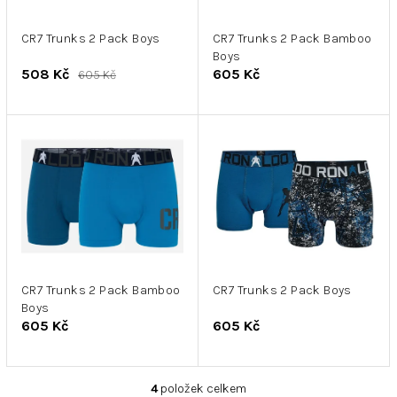
r
k
o
t
d
CR7 Trunks 2 Pack Boys
CR7 Trunks 2 Pack Bamboo
ů
Boys
u
508 Kč
605 Kč
605 Kč
k
t
ů
CR7 Trunks 2 Pack Bamboo
CR7 Trunks 2 Pack Boys
Boys
605 Kč
605 Kč
4
položek celkem
O