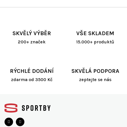
v
l
á
d
a
SKVĚLÝ VÝBĚR
VŠE SKLADEM
c
í
200+ značek
15.000+ produktů
p
r
v
k
y
RÝCHLÉ DODÁNÍ
SKVĚLÁ PODPORA
v
ý
zdarma od 3500 Kč
zeptejte se nás
p
i
s
Z
u
á
p
a
t