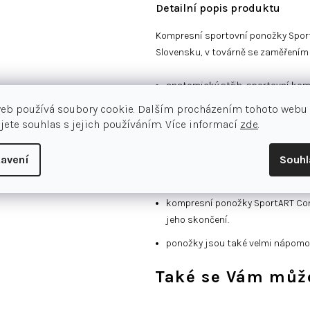
Detailní popis produktu
Kompresní sportovní ponožky Spor
Slovensku, v továrně se zaměřením
anatomický střih, sportovní ko
web používá soubory cookie. Dalším procházením tohoto webu
komprese tlačí na žíly a urychluj
jete souhlas s jejich používáním. Více informací
zde
.
komprese zabraňuje otřesu svalů
zesílená komprese kolem kotníku
avení
Souh
propracovaná špička z pevného te
kompresní ponožky SportART Comp
jeho skončení.
ponožky jsou také velmi nápomoc
Také se Vám může