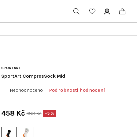
Hledat
Přihlášení
Náku
koší
SPORTART
SportArt CompresSock Mid
Průměrné
Neohodnoceno
Podrobnosti hodnocení
hodnocení
produktu
je
458 Kč
483 Kč
–5 %
0,0
Měrná
z
cena:
5