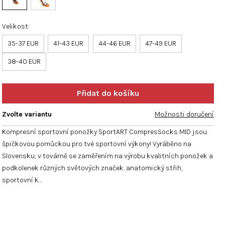
hvězdiček.
Velikost
35-37 EUR
41-43 EUR
44-46 EUR
47-49 EUR
38-40 EUR
Zvolte variantu
Možnosti doručení
Kompresní sportovní ponožky SportART CompresSocks MID jsou
špičkovou pomůckou pro tvé sportovní výkony! Vyráběno na
Slovensku, v továrně se zaměřením na výrobu kvalitních ponožek a
podkolenek různých světových značek. anatomický střih,
sportovní k...