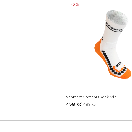
–5 %
SportArt CompresSock Mid
458 Kč
483 Kč