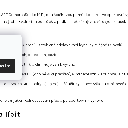
tART CompresSocks MID jsou špičkovou pomůckou pro tvé sportovní v
 na výrobu kvalitních ponožek a podkolenek různých světových značek.
mprese
e návrat krve k srdci + zrychlené odplavování kyseliny mléčné ze svalů
 při výskocích, dopadech, bězích
 zpevňuje kotník a eliminuje vznik výronu
lasím
nkého materiálu (odolné vůči předření, eliminace vzniku puchýřů a otl
resSocks MID poskytují ty nejlepší účinky během výkonu a zároveň op
né při jakémkoli cestování před a po sportovním výkonu
 líbit