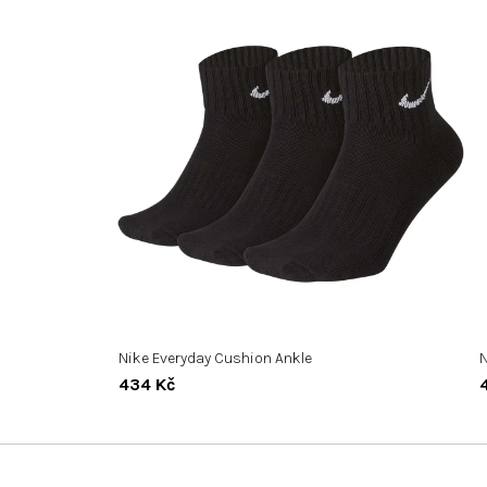
Nike Everyday Cushion Ankle
N
434 Kč