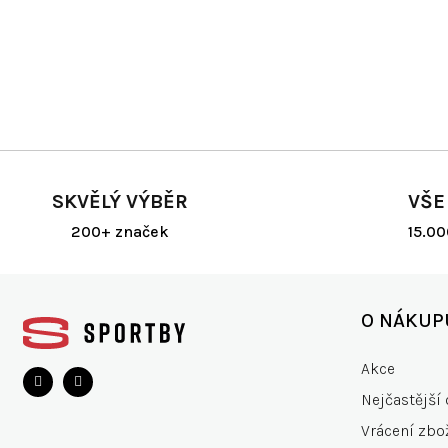
SKVĚLÝ VÝBĚR
VŠE
200+ značek
15.0
Z
á
O NÁKUP
p
a
Akce
t
Nejčastější 
í
Vrácení zbo