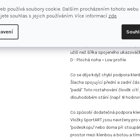
= Med profile (žlutá vložka) - máte
web používá soubory cookie. Dalším procházením tohoto webu
šířka spojeného ukazováčku a prost
jete souhlas s jejich používáním. Více informací
zde
.
C - Nízká klenba
= Med profile (žlutá vložka) - poku
avení
Souh
ukazováček a prostředník na ruce, p
/>= Low profile (červená vložka) -
užší než šířka spojeného ukazováčk
D - Plochá noha = Low profile
Co se děje když chybí podpora klen
Šlacha spojující přední a zadní čás
"padá". Toto roztahování člověk cí
dlouhodobém stání (např. 8 hodinov
Co způsobí dodatečná podpora kle
Vložky SportART jsou navrženy pro 
"podeskopu" nebo doma při stoupání
prostor mezi klenbou a botou a tím