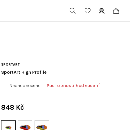
Hledat
Přihlášení
Náku
koší
SPORTART
SportArt High Profile
Průměrné
Neohodnoceno
Podrobnosti hodnocení
hodnocení
produktu
je
848 Kč
0,0
Měrná
z
cena:
5