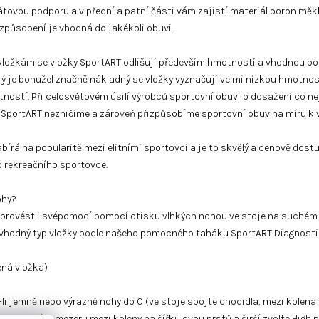
átovou podporu a v přední a patní části vám zajistí materiál poron měk
způsobení je vhodná do jakékoli obuvi.
 vložkám se vložky SportART odlišují především hmotností a vhodnou po
 je bohužel značně nákladný se vložky vyznačují velmi nízkou hmotnost
ností. Při celosvětovém úsilí výrobců sportovní obuvi o dosažení co ne
k SportART nezničíme a zároveň přizpůsobíme sportovní obuv na míru k
írá na popularitě mezi elitními sportovci a je to skvělý a cenově dost
o rekreačního sportovce.
ohy?
provést i svépomocí pomocí otisku vlhkých nohou ve stoje na suchém
en vhodný typ vložky podle našeho pomocného taháku SportART Diagnosti
lená vložka)
e-li jemně nebo výrazně nohy do O (ve stoje spojte chodidla, mezi kolena
okud máte mezeru mezi koleny na šířku dvou prstů a širší zvolte High pr