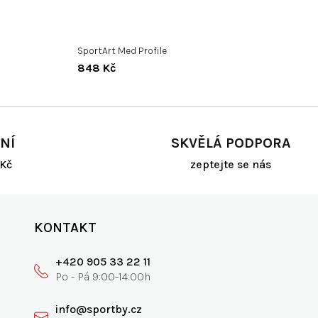
SportArt Med Profile
848 Kč
NÍ
SKVĚLÁ PODPORA
Kč
zeptejte se nás
KONTAKT
+420 905 33 22 11
info@sportby.cz