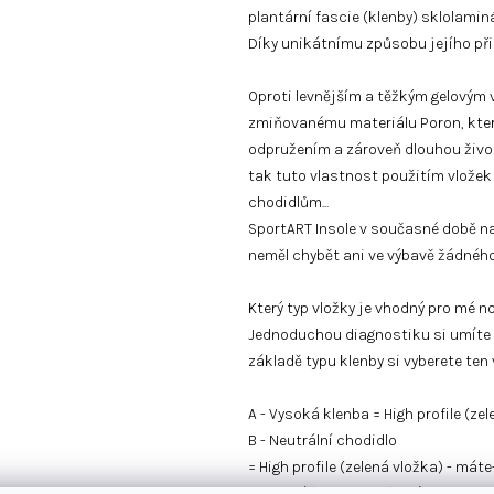
plantární fascie (klenby) sklolamin
Díky unikátnímu způsobu jejího při
Oproti levnějším a těžkým gelovým
zmiňovanému materiálu Poron, který
odpružením a zároveň dlouhou život
tak tuto vlastnost použitím vlože
chodidlům...
SportART Insole v současné době nab
neměl chybět ani ve výbavě žádnéh
Který typ vložky je vhodný pro mé n
Jednoduchou diagnostiku si umíte 
základě typu klenby si vyberete t
A - Vysoká klenba = High profile (ze
B - Neutrální chodidlo
= High profile (zelená vložka) - mát
ukazováček a prostředník na ruce, p