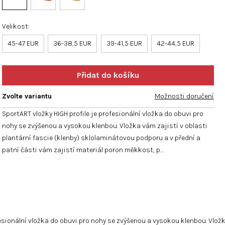
hvězdiček.
Velikost
45-47 EUR
36-38,5 EUR
39-41,5 EUR
42-44,5 EUR
Zvolte variantu
Možnosti doručení
SportART vložky HIGH profile je profesionální vložka do obuvi pro
nohy se zvýšenou a vysokou klenbou. Vložka vám zajistí v oblasti
plantární fascie (klenby) sklolaminátovou podporu a v přední a
patní části vám zajistí materiál poron měkkost, p...
fesionální vložka do obuvi pro nohy se zvýšenou a vysokou klenbou. Vložk