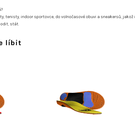
á?
y, tenisty, indoor sportovce, do volnočasové obuvi a sneakersů, jakož i 
dit, stát.
 líbit