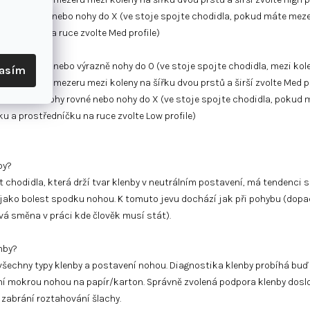
-li nohy rovné nebo nohy do X (ve stoje spojte chodidla, pokud máte mez
ředníčku na ruce zvolte Med profile)
d máte jemně nebo výrazně nohy do O (ve stoje spojte chodidla, mezi kol
lasím
okud máte mezeru mezi koleny na šířku dvou prstů a širší zvolte Med pr
 pokud máte nohy rovné nebo nohy do X (ve stoje spojte chodidla, pokud
u a prostředníčku na ruce zvolte Low profile)
by?
t chodidla, která drží tvar klenby v neutrálním postavení, má tendenci 
tí jako bolest spodku nohou. K tomuto jevu dochází jak při pohybu (dopa
á směna v práci kde člověk musí stát).
nby?
všechny typy klenby a postavení nohou. Diagnostika klenby probíhá buď
 mokrou nohou na papír/karton. Správně zvolená podpora klenby doslov
 zabrání roztahování šlachy.