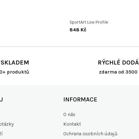
SportArt Low Profile
848 Kč
 SKLADEM
RÝCHLÉ DODÁ
00+ produktů
zdarma od 3500 
U
INFORMACE
O nás
otázky
Kontakt
ží
Ochrana osobních údajů