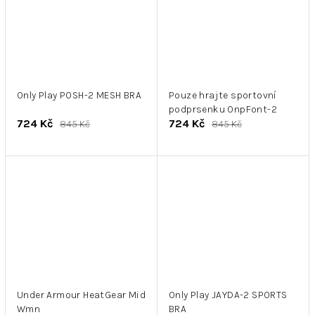
Only Play POSH-2 MESH BRA
Pouze hrajte sportovní
podprsenku OnpFont-2
724 Kč
724 Kč
845 Kč
845 Kč
Under Armour HeatGear Mid
Only Play JAYDA-2 SPORTS
Wmn
BRA