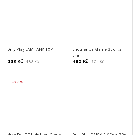
Only Play JAIA TANK TOP
Endurance Alanie Sports
Bra
362 Kč
483 Kč
483 Kč
604 Kč
–33 %
Nike Dri-FIT Indy Icon Clash
Only Play DAISY-2 SEAM BRA