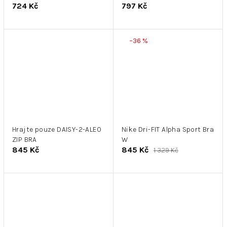
724 Kč
797 Kč
–36 %
Hrajte pouze DAISY-2-ALEO
Nike Dri-FIT Alpha Sport Bra
ZIP BRA
W
845 Kč
845 Kč
1 329 Kč