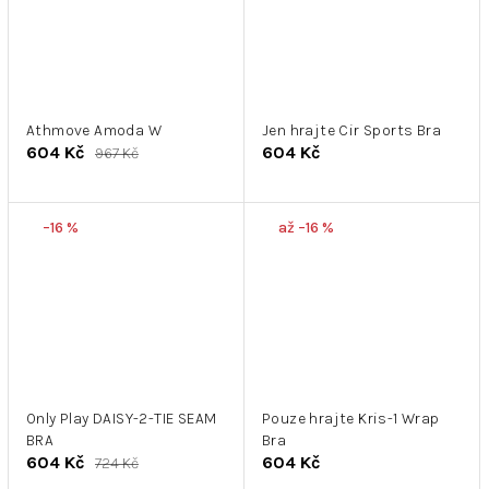
Athmove Amoda W
Jen hrajte Cir Sports Bra
604 Kč
604 Kč
967 Kč
–16 %
až –16 %
Only Play DAISY-2-TIE SEAM
Pouze hrajte Kris-1 Wrap
BRA
Bra
604 Kč
604 Kč
724 Kč