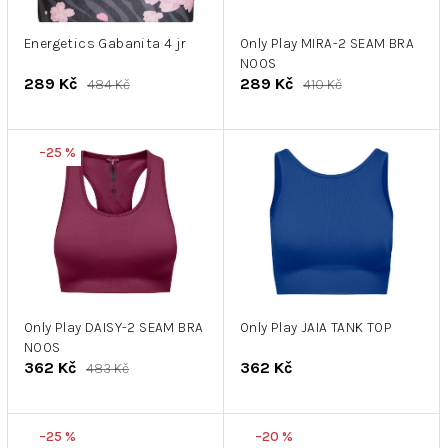
r
k
o
t
d
Energetics Gabanita 4 jr
Only Play MIRA-2 SEAM BRA
ů
NOOS
u
289 Kč
289 Kč
484 Kč
410 Kč
k
t
ů
–25 %
Only Play DAISY-2 SEAM BRA
Only Play JAIA TANK TOP
NOOS
362 Kč
362 Kč
483 Kč
–25 %
–20 %