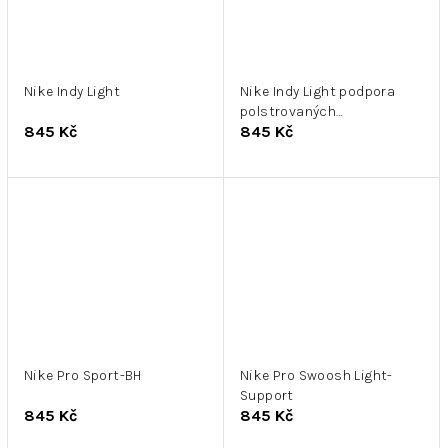
Nike Indy Light
Nike Indy Light podpora
polstrovaných
845 Kč
845 Kč
nastavitelných sportů
Nike Pro Sport-BH
Nike Pro Swoosh Light-
Support
845 Kč
845 Kč