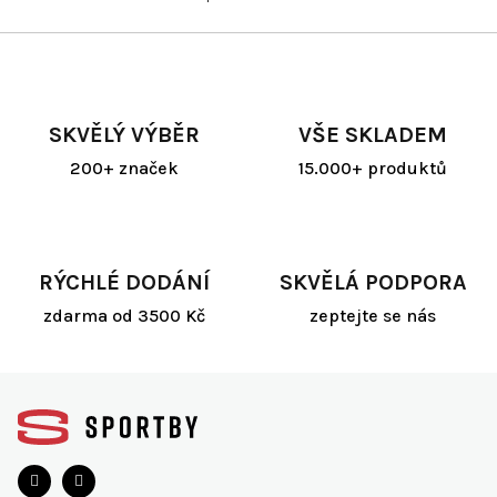
O
v
l
á
d
a
SKVĚLÝ VÝBĚR
VŠE SKLADEM
c
í
200+ značek
15.000+ produktů
p
r
v
k
y
RÝCHLÉ DODÁNÍ
SKVĚLÁ PODPORA
v
ý
zdarma od 3500 Kč
zeptejte se nás
p
i
s
Z
u
á
p
a
t