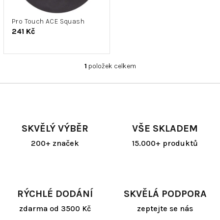
r
k
o
t
d
Pro Touch ACE Squash
ů
241 Kč
u
k
t
1
položek celkem
ů
O
v
l
á
d
a
SKVĚLÝ VÝBĚR
VŠE SKLADEM
c
í
200+ značek
15.000+ produktů
p
r
v
k
y
RÝCHLÉ DODÁNÍ
SKVĚLÁ PODPORA
v
ý
zdarma od 3500 Kč
zeptejte se nás
p