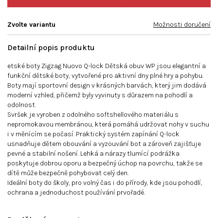
Zvolte variantu
Možnosti doručení
Detailní popis produktu
etské boty Zigzag Nuovo Q-lock Dětská obuv WP jsou elegantní a
funkční dětské boty, vytvořené pro aktivní dny plné hry a pohybu.
Boty mají sportovní design v krásných barvách, který jim dodává
moderní vzhled, přičemž byly vyvinuty s důrazem na pohodlí a
odolnost.
Svršek je vyroben z odolného softshellového materiálu s
nepromokavou membránou, která pomáhá udržovat nohy v suchu
i v měnícím se počasí. Praktický systém zapínání Q-lock
usnadňuje dětem obouvání a vyzouvání bot a zároveň zajišťuje
pevné a stabilní nošení. Lehká a nárazy tlumící podrážka
poskytuje dobrou oporu a bezpečný úchop na povrchu, takže se
dítě může bezpečně pohybovat celý den.
Ideální boty do školy, pro volný čas i do přírody, kde jsou pohodlí,
ochrana a jednoduchost používání prvořadé.