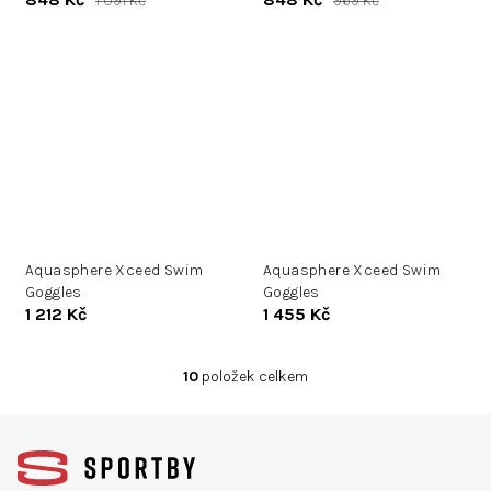
1 091 Kč
969 Kč
Aquasphere Xceed Swim
Aquasphere Xceed Swim
Goggles
Goggles
1 212 Kč
1 455 Kč
10
položek celkem
O
v
Z
l
á
á
d
p