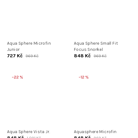
Aqua Sphere Microfin
Aqua Sphere Small Fit
Junior
Focus Snorkel
727 Kč
848 Kč
969 Kč
969 Kč
–22 %
–12 %
Aqua Sphere Vista Jr.
Aquasphere Microfin
848 Kč
848 Kč