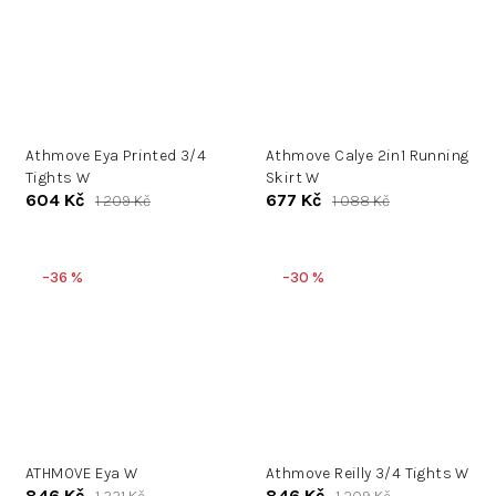
Athmove Eya Printed 3/4
Athmove Calye 2in1 Running
Tights W
Skirt W
604 Kč
677 Kč
1 209 Kč
1 088 Kč
–36 %
–30 %
ATHMOVE Eya W
Athmove Reilly 3/4 Tights W
846 Kč
846 Kč