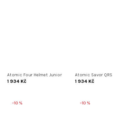
Atomic Four Helmet Junior
Atomic Savor QRS
1 934 Kč
1 934 Kč
–10 %
–10 %