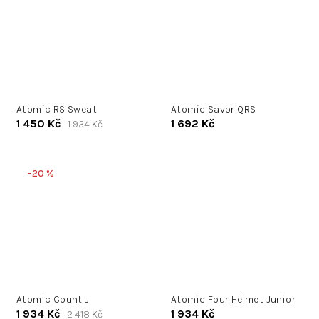
Atomic RS Sweat
Atomic Savor QRS
1 450 Kč
1 692 Kč
1 934 Kč
–20 %
Atomic Count J
Atomic Four Helmet Junior
1 934 Kč
1 934 Kč
2 418 Kč