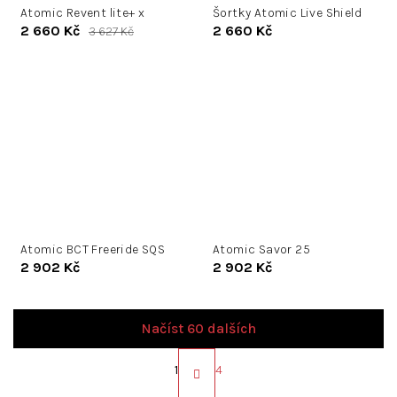
Atomic Revent lite+ x
Šortky Atomic Live Shield
2 660 Kč
2 660 Kč
3 627 Kč
Atomic BCT Freeride SQS
Atomic Savor 25
2 902 Kč
2 902 Kč
Načíst 60 dalších
S
t
1
4
r
O