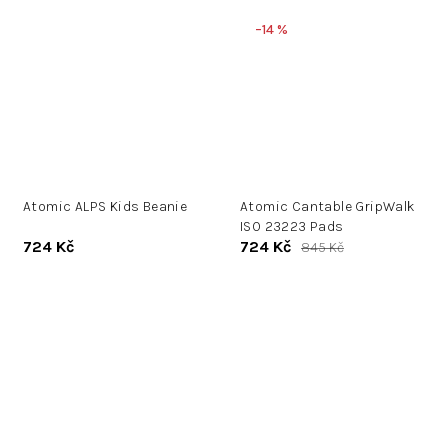
–14 %
Atomic ALPS Kids Beanie
Atomic Cantable GripWalk
ISO 23223 Pads
724 Kč
724 Kč
845 Kč