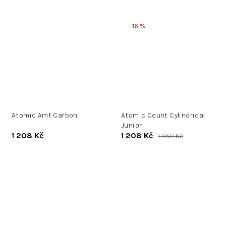
–16 %
Atomic Amt Carbon
Atomic Count Cylindrical
Junior
1 208 Kč
1 208 Kč
1 450 Kč