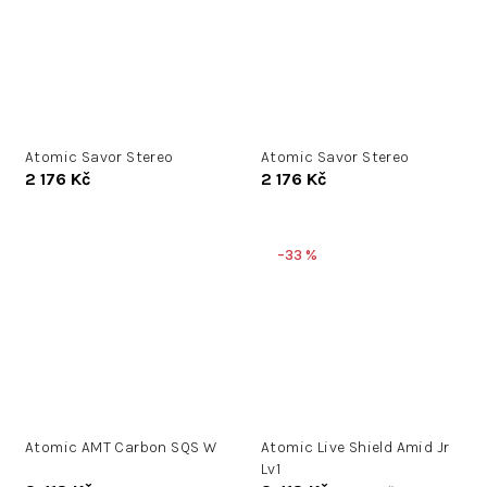
Atomic Savor Stereo
Atomic Savor Stereo
2 176 Kč
2 176 Kč
–33 %
Atomic AMT Carbon SQS W
Atomic Live Shield Amid Jr
Lv1