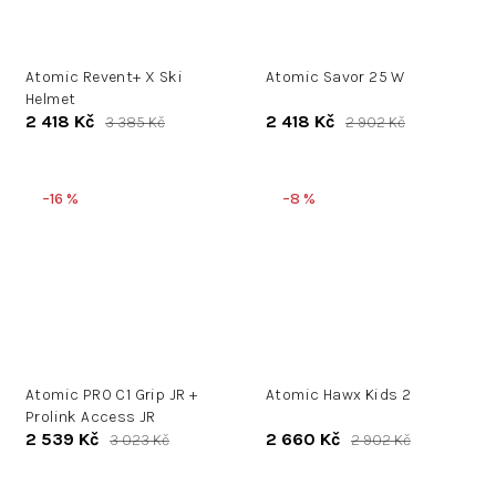
Atomic Revent+ X Ski
Atomic Savor 25 W
Helmet
2 418 Kč
2 418 Kč
3 385 Kč
2 902 Kč
–16 %
–8 %
Atomic PRO C1 Grip JR +
Atomic Hawx Kids 2
Prolink Access JR
2 539 Kč
2 660 Kč
3 023 Kč
2 902 Kč