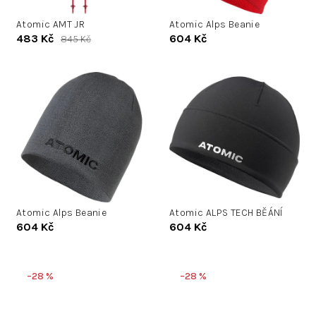
u
d
k
Atomic AMT JR
Atomic Alps Beanie
u
483 Kč
604 Kč
845 Kč
t
k
ů
t
ů
Atomic Alps Beanie
Atomic ALPS TECH BĚÁNÍ
604 Kč
604 Kč
–28 %
–28 %