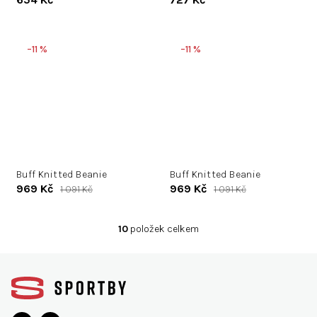
–11 %
–11 %
Buff Knitted Beanie
Buff Knitted Beanie
969 Kč
969 Kč
1 091 Kč
1 091 Kč
10
položek celkem
O
v
Z
l
á
á
d
p
a
a