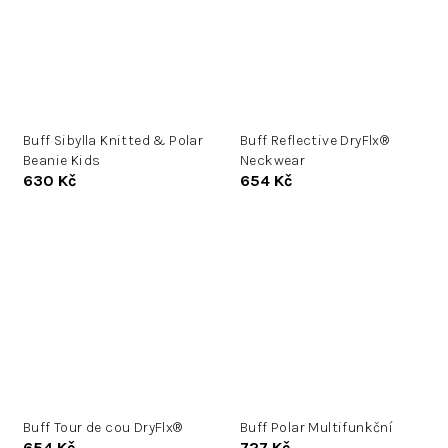
Buff Sibylla Knitted & Polar
Buff Reflective DryFlx®
Beanie Kids
Neckwear
630 Kč
654 Kč
Buff Tour de cou DryFlx®
Buff Polar Multifunkční
654 Kč
727 Kč