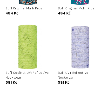
u
d
k
Buff Original Multi Kids
Buff Original Multi Kids
u
484 Kč
484 Kč
t
k
ů
t
ů
Buff CoolNet UV+Reflective
Buff UV+ Reflective
Neckwear
Neckwear
581 Kč
581 Kč