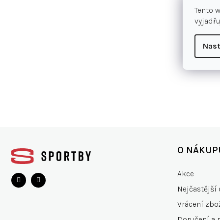
Tento 
vyjadřu
Nast
Z
á
O NÁKUP
p
a
Akce
t
Nejčastější 
í
Vrácení zbo
Doručení a 