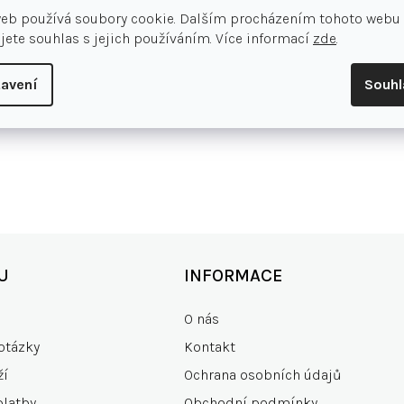
web používá soubory cookie. Dalším procházením tohoto webu
jete souhlas s jejich používáním. Více informací
zde
.
avení
Souh
U
INFORMACE
O nás
otázky
Kontakt
ží
Ochrana osobních údajů
platby
Obchodní podmínky