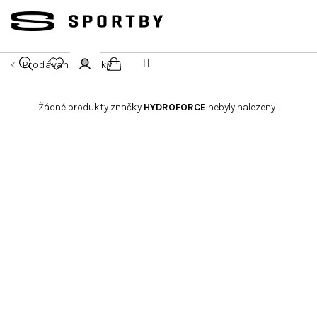
Přejít
na
obsah
Prodávané značky
Nákupní
Hledat
Přihlášení
Žádné produkty značky
HYDROFORCE
nebyly nalezeny...
košík