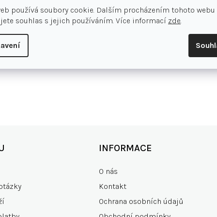
web používá soubory cookie. Dalším procházením tohoto webu
jete souhlas s jejich používáním. Více informací
zde
.
avení
Souh
U
INFORMACE
O nás
otázky
Kontakt
ží
Ochrana osobních údajů
platby
Obchodní podmínky