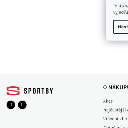
Tento 
vyjadřu
Nast
Z
á
O NÁKUP
p
a
Akce
t
Nejčastější 
í
Vrácení zbo
Doručení a 