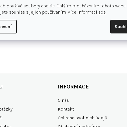
web používá soubory cookie. Dalším procházením tohoto webu
jete souhlas s jejich používáním. Více informací
zde
.
avení
Souh
U
INFORMACE
O nás
otázky
Kontakt
ží
Ochrana osobních údajů
platby
Obchodní podmínky