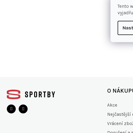
Tento 
vyjadřu
Nast
Z
á
O NÁKUP
p
a
Akce
t
Nejčastější 
í
Vrácení zbo
Doručení a 