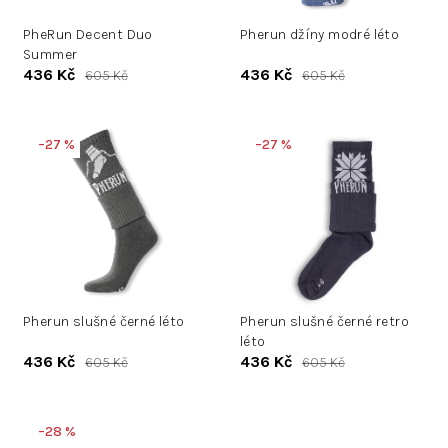
u
d
k
PheRun Decent Duo
Pherun džíny modré léto
u
Summer
t
k
436 Kč
436 Kč
605 Kč
605 Kč
ů
t
ů
–27 %
–27 %
Pherun slušné černé léto
Pherun slušné černé retro
léto
436 Kč
436 Kč
605 Kč
605 Kč
–28 %