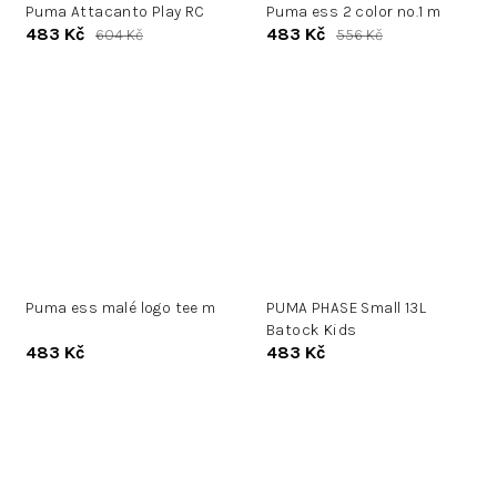
Puma Attacanto Play RC
Puma ess 2 color no.1 m
483 Kč
483 Kč
604 Kč
556 Kč
Puma ess malé logo tee m
PUMA PHASE Small 13L
Batock Kids
483 Kč
483 Kč