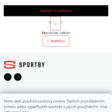
Načíst 14 dalších
S
t
1
2
r
O
á
v
74
položek celkem
n
l
k
Nahoru
á
o
d
v
a
á
Z
c
n
á
í
í
p
p
a
r
v
t
k
í
y
v
ý
O NÁKUPU
Tento web používá soubory cookie. Dalším procházením
p
tohoto webu vyjadřujete souhlas s jejich používáním. Více
i
Akce
INFORMACE