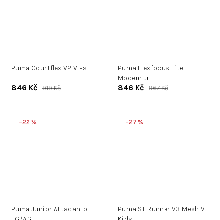
Puma Courtflex V2 V Ps
Puma Flexfocus Lite
Modern Jr.
846 Kč
846 Kč
919 Kč
967 Kč
–22 %
–27 %
Puma Junior Attacanto
Puma ST Runner V3 Mesh V
FG/AG
Kids