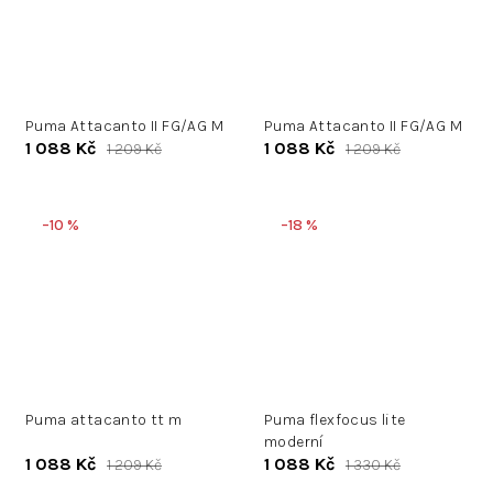
Puma Attacanto II FG/AG M
Puma Attacanto II FG/AG M
1 088 Kč
1 088 Kč
1 209 Kč
1 209 Kč
–10 %
–18 %
Puma attacanto tt m
Puma flexfocus lite
moderní
1 088 Kč
1 088 Kč
1 209 Kč
1 330 Kč