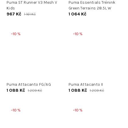
Puma ST Runner V3 Mesh V
Puma Essentials Trénink
Kids
Green Terrains 28.5L W
967 Kč
1 064 Kč
1 161 Kč
–10 %
–10 %
Puma Attacanto FG/AG
Puma Attacanto II
1 088 Kč
1 088 Kč
1 209 Kč
1 209 Kč
–10 %
–10 %