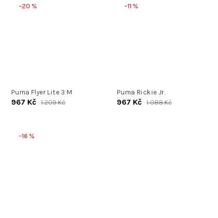
–20 %
–11 %
Puma Flyer Lite 3 M
Puma Rickie Jr.
967 Kč
967 Kč
1 209 Kč
1 088 Kč
–16 %