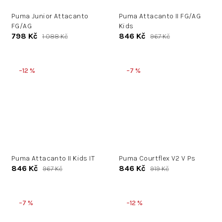
Puma Junior Attacanto
Puma Attacanto II FG/AG
FG/AG
Kids
798 Kč
846 Kč
1 088 Kč
967 Kč
–12 %
–7 %
Puma Attacanto II Kids IT
Puma Courtflex V2 V Ps
846 Kč
846 Kč
967 Kč
919 Kč
–7 %
–12 %