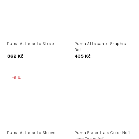
Puma Attacanto Strap
Puma Attacanto Graphic
Ball
362 Kč
435 Kč
–9 %
Puma Attacanto Sleeve
Puma Essentials Color No.1
Logo Tee mládí