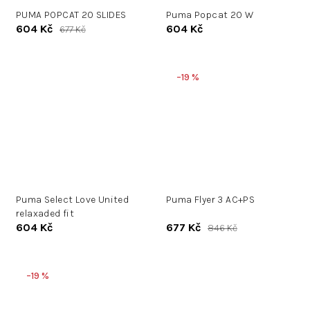
PUMA POPCAT 20 SLIDES
Puma Popcat 20 W
604 Kč
604 Kč
677 Kč
–19 %
Puma Select Love United
Puma Flyer 3 AC+PS
relaxaded fit
604 Kč
677 Kč
846 Kč
–19 %