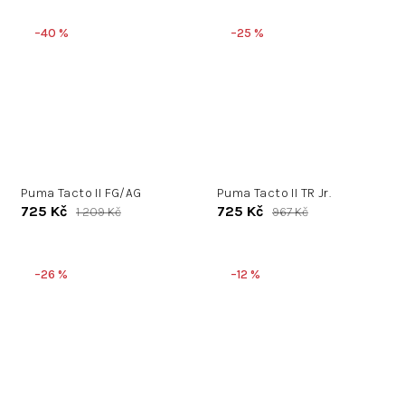
–40 %
–25 %
Puma Tacto II FG/AG
Puma Tacto II TR Jr.
725 Kč
725 Kč
1 209 Kč
967 Kč
–26 %
–12 %