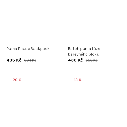
Puma Phase Backpack
Batoh puma fáze
barevného bloku
435 Kč
436 Kč
604 Kč
556 Kč
–20 %
–13 %