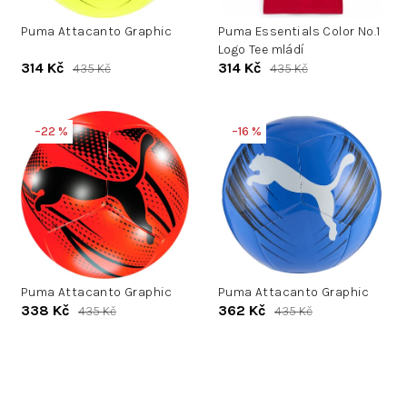
u
d
k
Puma Attacanto Graphic
Puma Essentials Color No.1
u
Logo Tee mládí
t
k
314 Kč
314 Kč
435 Kč
435 Kč
ů
t
ů
–22 %
–16 %
Puma Attacanto Graphic
Puma Attacanto Graphic
338 Kč
362 Kč
435 Kč
435 Kč